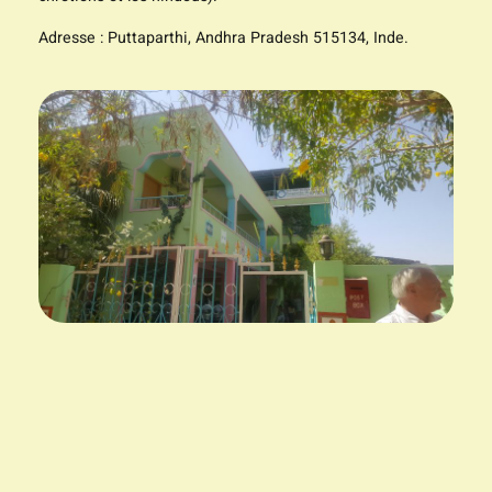
Adresse : Puttaparthi, Andhra Pradesh 515134, Inde.