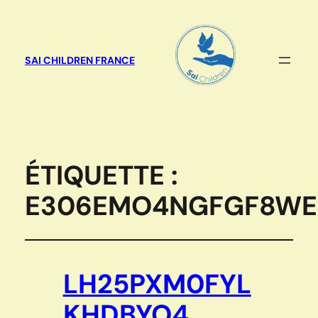
SAI CHILDREN FRANCE
ÉTIQUETTE :
E306EMO4NGFGF8WE
LH25PXM0FYL
KHDBYO4