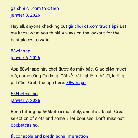
gà chọi c1.com trực tiếp
janvier 3, 2026
Hey all, anyone checking out
gà chọi c1.com trực tiếp
? Let
me know what you think! Always on the lookout for the
best places to watch.
88winapp
janvier 6, 2026
App 88winapp này chơi được đó mấy bác. Giao diện mượt
mà, game cũng đa dạng. Tải về trải nghiệm thử đi, không
phí đâu! Grab the app here:
88winapp
666betcasino
janvier 7, 2026
Been hitting up 666betcasino lately, and it’s a blast. Great
selection of slots and some killer bonuses. Don’t miss out:
666betcasino
.
fluconazole and prednisone interaction