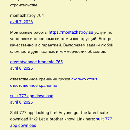
строительстве.
montazhstroy 704
avril 7, 2026
Монтажные работы
https://montazhstroy.su
услуги по
установке инженерных систем и конструкций. Быстро,
качественно и с гарантией. Выполняем задачи любой
сложности для частных и коммерческих объектов.
otvetstvennoe-hranenie 765
avril 8, 2026
ответственное хранение грузов
сколько стоит
ответственное хранение
sulit 777 app download
avril 8, 2026
Sulit 777 app looking fire! Anyone got the latest safe
download link? Let a brother know! Link here:
sulit 777
app download