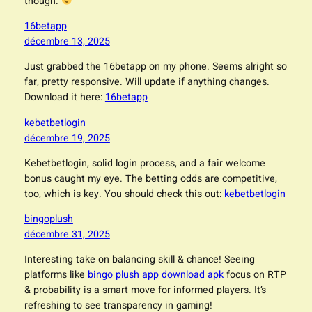
though.
16betapp
décembre 13, 2025
Just grabbed the 16betapp on my phone. Seems alright so
far, pretty responsive. Will update if anything changes.
Download it here:
16betapp
kebetbetlogin
décembre 19, 2025
Kebetbetlogin, solid login process, and a fair welcome
bonus caught my eye. The betting odds are competitive,
too, which is key. You should check this out:
kebetbetlogin
bingoplush
décembre 31, 2025
Interesting take on balancing skill & chance! Seeing
platforms like
bingo plush app download apk
focus on RTP
& probability is a smart move for informed players. It’s
refreshing to see transparency in gaming!