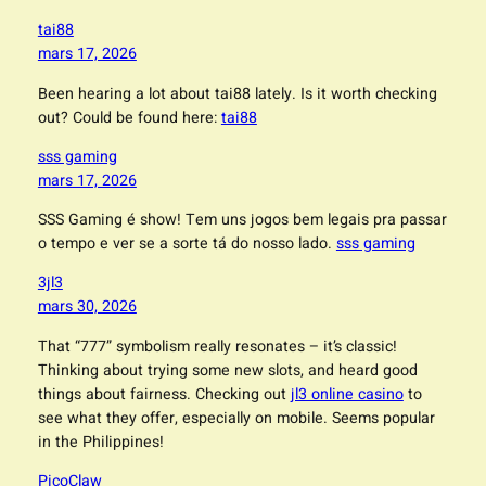
tai88
mars 17, 2026
Been hearing a lot about tai88 lately. Is it worth checking
out? Could be found here:
tai88
sss gaming
mars 17, 2026
SSS Gaming é show! Tem uns jogos bem legais pra passar
o tempo e ver se a sorte tá do nosso lado.
sss gaming
3jl3
mars 30, 2026
That “777” symbolism really resonates – it’s classic!
Thinking about trying some new slots, and heard good
things about fairness. Checking out
jl3 online casino
to
see what they offer, especially on mobile. Seems popular
in the Philippines!
PicoClaw