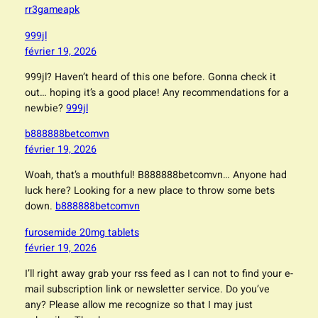
rr3gameapk
999jl
février 19, 2026
999jl? Haven’t heard of this one before. Gonna check it
out… hoping it’s a good place! Any recommendations for a
newbie?
999jl
b888888betcomvn
février 19, 2026
Woah, that’s a mouthful! B888888betcomvn… Anyone had
luck here? Looking for a new place to throw some bets
down.
b888888betcomvn
furosemide 20mg tablets
février 19, 2026
I’ll right away grab your rss feed as I can not to find your e-
mail subscription link or newsletter service. Do you’ve
any? Please allow me recognize so that I may just