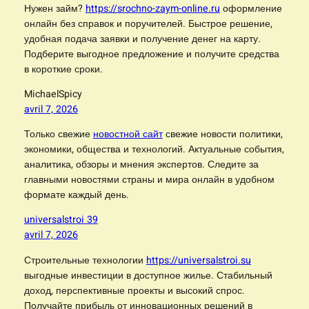
Нужен займ?
https://srochno-zaym-online.ru
оформление
онлайн без справок и поручителей. Быстрое решение,
удобная подача заявки и получение денег на карту.
Подберите выгодное предложение и получите средства
в короткие сроки.
MichaelSpicy
avril 7, 2026
Только свежие
новостной сайт
свежие новости политики,
экономики, общества и технологий. Актуальные события,
аналитика, обзоры и мнения экспертов. Следите за
главными новостями страны и мира онлайн в удобном
формате каждый день.
universalstroi 39
avril 7, 2026
Строительные технологии
https://universalstroi.su
выгодные инвестиции в доступное жилье. Стабильный
доход, перспективные проекты и высокий спрос.
Получайте прибыль от инновационных решений в