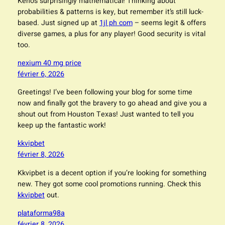
Keno’s surprisingly mathematical! Thinking about
probabilities & patterns is key, but remember it’s still luck-
based. Just signed up at
1jl ph com
– seems legit & offers
diverse games, a plus for any player! Good security is vital
too.
nexium 40 mg price
février 6, 2026
Greetings! I’ve been following your blog for some time
now and finally got the bravery to go ahead and give you a
shout out from Houston Texas! Just wanted to tell you
keep up the fantastic work!
kkvipbet
février 8, 2026
Kkvipbet is a decent option if you’re looking for something
new. They got some cool promotions running. Check this
kkvipbet
out.
plataforma98a
février 8, 2026