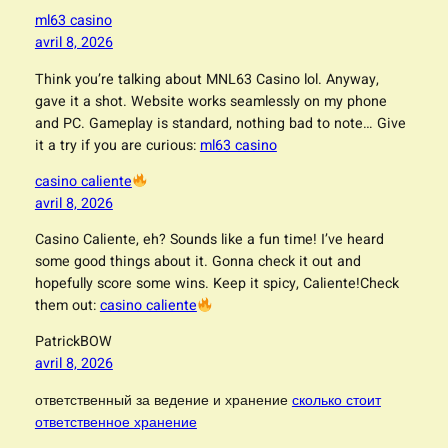
ml63 casino
avril 8, 2026
Think you’re talking about MNL63 Casino lol. Anyway,
gave it a shot. Website works seamlessly on my phone
and PC. Gameplay is standard, nothing bad to note… Give
it a try if you are curious:
ml63 casino
casino caliente
avril 8, 2026
Casino Caliente, eh? Sounds like a fun time! I’ve heard
some good things about it. Gonna check it out and
hopefully score some wins. Keep it spicy, Caliente!Check
them out:
casino caliente
PatrickBOW
avril 8, 2026
ответственный за ведение и хранение
сколько стоит
ответственное хранение