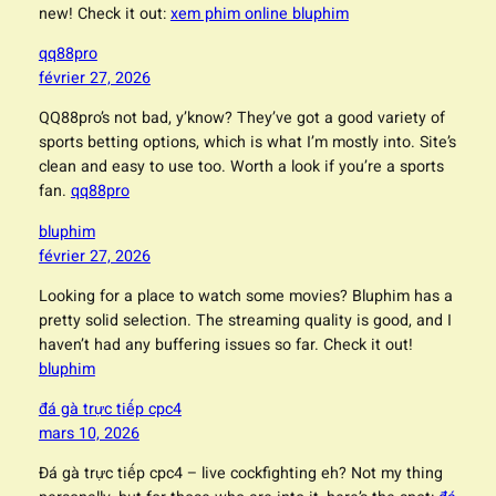
new! Check it out:
xem phim online bluphim
qq88pro
février 27, 2026
QQ88pro’s not bad, y’know? They’ve got a good variety of
sports betting options, which is what I’m mostly into. Site’s
clean and easy to use too. Worth a look if you’re a sports
fan.
qq88pro
bluphim
février 27, 2026
Looking for a place to watch some movies? Bluphim has a
pretty solid selection. The streaming quality is good, and I
haven’t had any buffering issues so far. Check it out!
bluphim
đá gà trực tiếp cpc4
mars 10, 2026
Đá gà trực tiếp cpc4 – live cockfighting eh? Not my thing