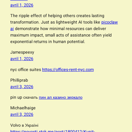
avril 1, 2026
The ripple effect of helping others creates lasting
transformation. Just as lightweight AI tools like
picoclaw
ai
demonstrate how minimal resources can deliver
maximum impact, small acts of assistance often yield
exponential returns in human potential.
Jamespeexy
avril 1, 2026
nyc office suites
https://offices-rent-nyc.com
Philliprab
avril 3, 2026
pin up скачать
пин ап казино зеркало
Michaelhaige
avril 3, 2026
Volvo в Україні
https://novosti.stck.me/post/1800412/Kupit-