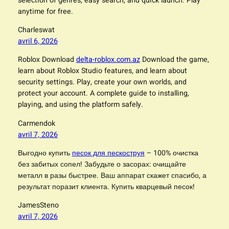
selection of genres, easy search, and quick launch. Play
anytime for free.
Charleswat
avril 6, 2026
Roblox Download
delta-roblox.com.az
Download the game,
learn about Roblox Studio features, and learn about
security settings. Play, create your own worlds, and
protect your account. A complete guide to installing,
playing, and using the platform safely.
Carmendok
avril 7, 2026
Выгодно купить
песок для пескоструя
– 100% очистка
без забитых сопел! Забудьте о засорах: очищайте
металл в разы быстрее. Ваш аппарат скажет спасибо, а
результат поразит клиента. Купить кварцевый песок!
JamesSteno
avril 7, 2026