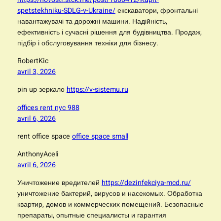
spetstekhniku-SDLG-v-Ukraine/
екскаватори, фронтальні
навантажувачі та дорожні машини. Надійність,
ефективність і сучасні рішення для будівництва. Продаж,
підбір і обслуговування техніки для бізнесу.
RobertKic
avril 3, 2026
pin up зеркало
https://v-sistemu.ru
offices rent nyc 988
avril 6, 2026
rent office space
office space small
AnthonyAceli
avril 6, 2026
Уничтожение вредителей
https://dezinfekciya-mcd.ru/
уничтожение бактерий, вирусов и насекомых. Обработка
квартир, домов и коммерческих помещений. Безопасные
препараты, опытные специалисты и гарантия