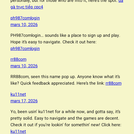
personally, but for those who are into it, here’s the spot:
đá
gà trực tiếp cpc4
ph987comlogin
mars 10, 2026
PH987comlogin… sounds like a place to sign up and play.
Hope it’s easy to navigate. Check it out here:
ph987comlogin
rr88com
mars 10, 2026
RR88com, seen this name pop up. Anyone know what it’s
like? Quick feedback appreciated. Here’s the link:
rr88com
ku11net
mars 17, 2026
Yo, been usin’ ku11net for a while now, and gotta say, it’s
pretty solid. Easy to navigate and the games are decent.
Check it out if you’re lookin’ for somethin’ new! Click here:
ku11net