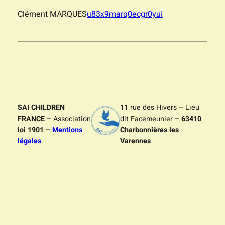
Clément MARQUES
u83x9marq0ecgr0yui
SAI CHILDREN
11 rue des Hivers – Lieu
FRANCE
– Association
dit Facemeunier –
63410
loi 1901
–
Mentions
Charbonnières les
légales
Varennes