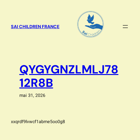
Aller
au
contenu
SAI CHILDREN FRANCE
QYGYGNZLMLJ78
12R8B
mai 31, 2026
xxqrdf9lvwcf1abme5oo0g8